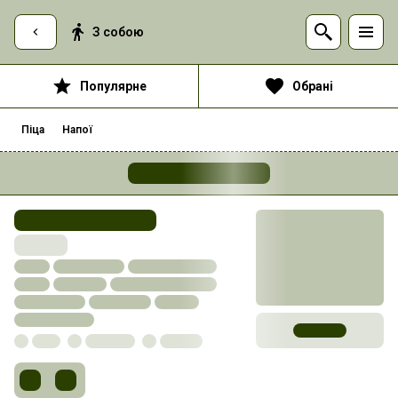
З собою
Популярне
Обрані
Піца
Напої